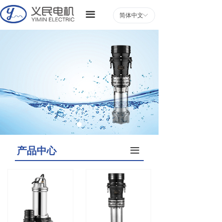
끀
简体中文
ꀅ
产品中心
끀